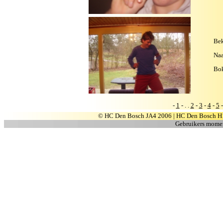
Bek
Na
Bok
-
1
- . .
2
-
3
-
4
-
5
© HC Den Bosch JA4 2006 | HC Den Bosch H
Gebruikers moment