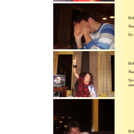
Bek
Na
En 
Bek
Na
Sjo
aan
Bek