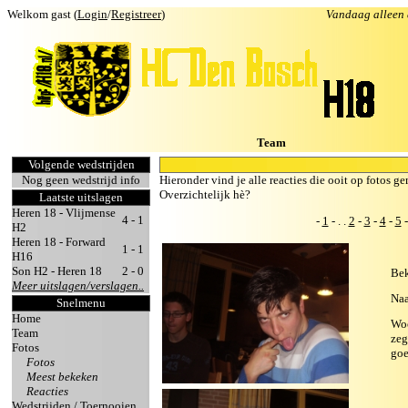
Welkom gast (
Login
/
Registreer
)
Vandaag alleen
Team
Volgende wedstrijden
Nog geen wedstrijd info
Hieronder vind je alle reacties die ooit op fotos ge
Overzichtelijk hè?
Laatste uitslagen
Heren 18 - Vlijmense
4 - 1
-
1
- . .
2
-
3
-
4
-
5
H2
Heren 18 - Forward
1 - 1
H16
Son H2 - Heren 18
2 - 0
Bek
Meer uitslagen/verslagen..
Na
Snelmenu
Home
Woo
Team
zeg
Fotos
go
Fotos
Meest bekeken
Reacties
Wedstrijden / Toernooien