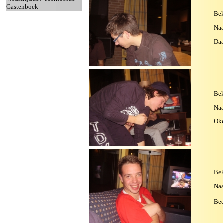
Gastenboek
Bek
Na
Daa
Bek
Na
Oke
Bek
Na
Bee