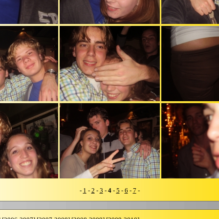
-
1
-
2
-
3
-
4
-
5
-
6
-
7
-