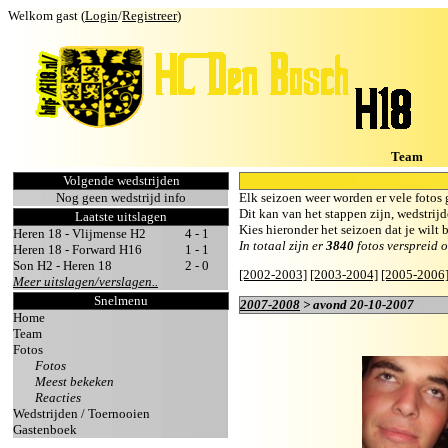
Welkom gast (
Login
/
Registreer
)
Team
Volgende wedstrijden
Nog geen wedstrijd info
Elk seizoen weer worden er vele fotos 
Dit kan van het stappen zijn, wedstrijde
Laatste uitslagen
Kies hieronder het seizoen dat je wilt
Heren 18 - Vlijmense H2
4 - 1
In totaal zijn er
3840
fotos verspreid 
Heren 18 - Forward H16
1 - 1
Son H2 - Heren 18
2 - 0
[2002-2003]
[2003-2004]
[2005-2006
Meer uitslagen/verslagen..
Snelmenu
2007-2008
> avond 20-10-2007
Home
Team
Fotos
Fotos
Meest bekeken
Reacties
Wedstrijden / Toernooien
Gastenboek