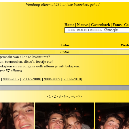
Vandaag alleen al 234
unieke
bezoekers gehad
Home
|
Nieuws
|
Gastenboek
|
Fotos
|
Co
Fotos
Weds
Fotos
gemaakt van al onze 'avonturen'!
n, toernooien, disco's, feestje etc!
 bekijken en vervolgens welk album je wilt bekijken.
over
57
albums.
]
[2006-2007]
[2007-2008]
[2008-2009]
[2009-2010]
-
1
-
2
-
3
-
4
-
5
-
6
-
7
-