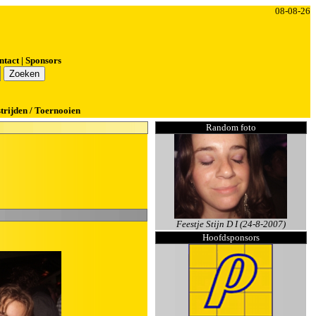
08-08-26
ntact
|
Sponsors
trijden / Toernooien
Random foto
Feestje Stijn D I (24-8-2007)
Hoofdsponsors